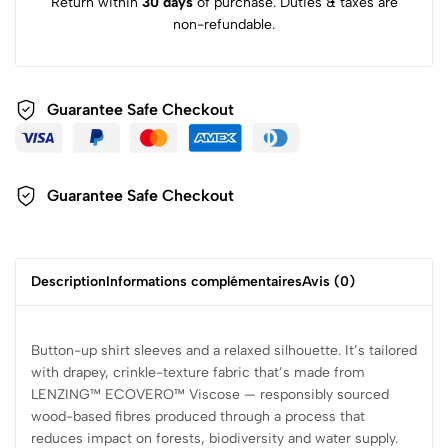
Return within
30 days
of purchase. Duties & taxes are
non-refundable.
Guarantee Safe Checkout
Guarantee Safe
Checkout
Description
Informations complémentaires
Avis (0)
Button-up shirt sleeves and a relaxed silhouette. It’s tailored
with drapey, crinkle-texture fabric that’s made from
LENZING™ ECOVERO™ Viscose — responsibly sourced
wood-based fibres produced through a process that
reduces impact on forests, biodiversity and water supply.