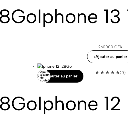
28Go
Iphone 13
260000
CFA
Ajouter au panier
Ajouter
(0)
à la liste
Ajouter au panier
de
souhaits
28Go
Iphone 12