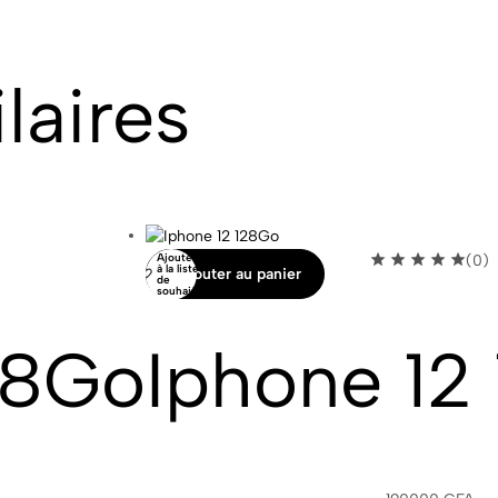
laires
Ajouter
(0)
à la liste
Ajouter au panier
de
souhaits
28Go
Iphone 12