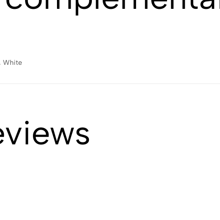
, White
eviews