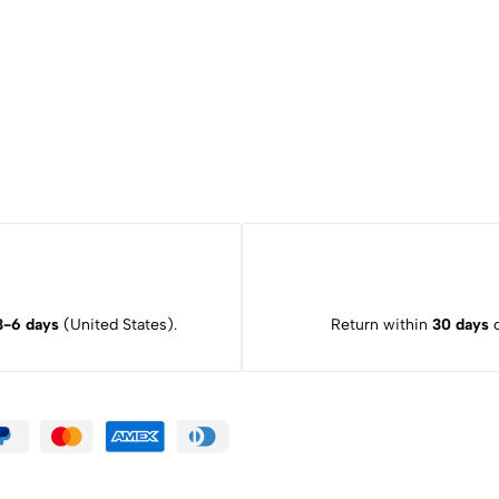
3-6 days
(United States).
Return within
30 days
o