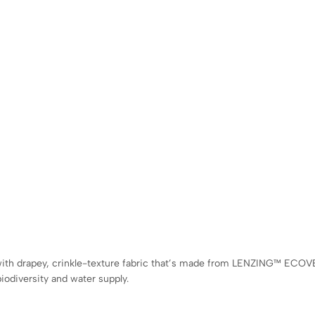
ored with drapey, crinkle-texture fabric that’s made from LENZING™ E
iodiversity and water supply.