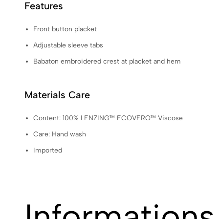
Features
Front button placket
Adjustable sleeve tabs
Babaton embroidered crest at placket and hem
Materials Care
Content: 100% LENZING™ ECOVERO™ Viscose
Care: Hand wash
Imported
Information