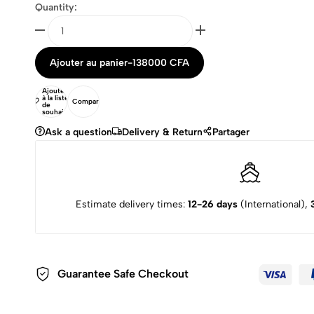
Quantity:
Ajouter au panier
-
138000
CFA
Ajouter
à la liste
Comparer
de
souhaits
Ask a question
Delivery & Return
Partager
Estimate delivery times:
12-26 days
(International),
Guarantee Safe Checkout