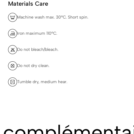
Materials Care
Machine wash max. 30ºC. Short spin.
Iron maximum 110ºC.
Do not bleach/bleach.
Do not dry clean.
Tumble dry, medium hear.
s complémenta