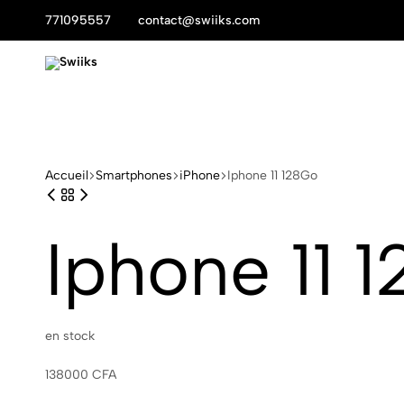
771095557
contact@swiiks.com
Swiiks
Accueil
Smartphones
iPhone
Iphone 11 128Go
Iphone 11 
en stock
138000
CFA