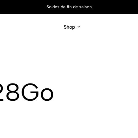
Soldes de fin de saison
Shop
128Go