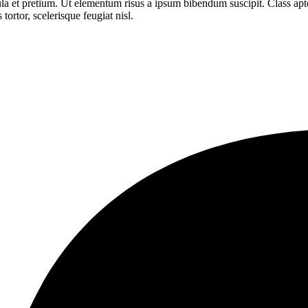
la et pretium. Ut elementum risus a ipsum bibendum suscipit. Class apten
tortor, scelerisque feugiat nisl.