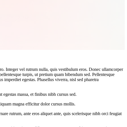
bero. Integer vel rutrum nulla, quis vestibulum eros. Donec ullamcorper
r pellentesque turpis, ut pretium quam bibendum sed. Pellentesque
us imperdiet egestas. Phasellus viverra, nisl sed pharetra
unt egestas massa, et finibus nibh cursus sed.
liquam magna efficitur dolor cursus mollis.
are rutrum, ante eros aliquet ante, quis scelerisque nibh orci feugiat