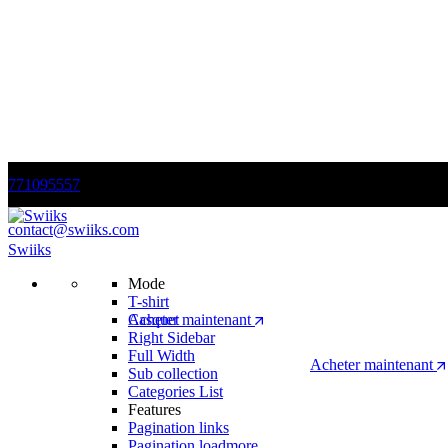
771095557
contact@swiiks.com
Swiiks
Soldes de fin de saison
Mode
T-shirt
Réduction de 50%
Acheter maintenant
Casquet
Right Sidebar
Full Width
c'est le moment de renouveler votre garde-robe.
Acheter maintenant
Sub collection
Categories List
Bienvenue dans notre boutique.
Features
Pagination links
Pagination loadmore