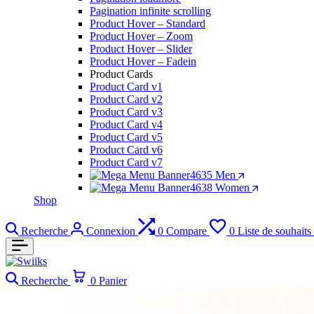
Pagination infinite scrolling
Product Hover – Standard
Product Hover – Zoom
Product Hover – Slider
Product Hover – Fadein
Product Cards
Product Card v1
Product Card v2
Product Card v3
Product Card v4
Product Card v5
Product Card v6
Product Card v7
Men
Women
Shop
Recherche
Connexion
0
Compare
0
Liste de souhaits
Recherche
0
Panier