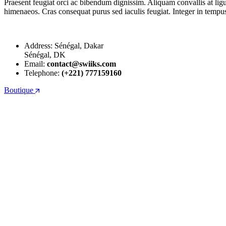
Praesent feugiat orci ac bibendum dignissim. Aliquam convallis at ligu
himenaeos. Cras consequat purus sed iaculis feugiat. Integer in tempus 
Address: Sénégal, Dakar
Sénégal, DK
Email:
contact@swiiks.com
Telephone:
(+221) 777159160
Boutique