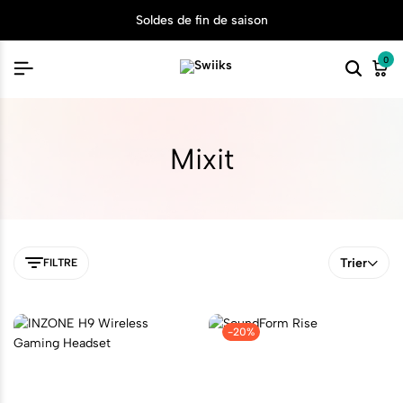
Soldes de fin de saison
0
Mixit
Trier
FILTRE
-20%